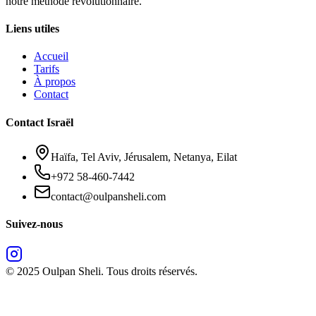
notre méthode révolutionnaire.
Liens utiles
Accueil
Tarifs
À propos
Contact
Contact Israël
Haïfa, Tel Aviv, Jérusalem, Netanya, Eilat
+972 58-460-7442
contact@oulpansheli.com
Suivez-nous
©
2025
Oulpan Sheli.
Tous droits réservés.